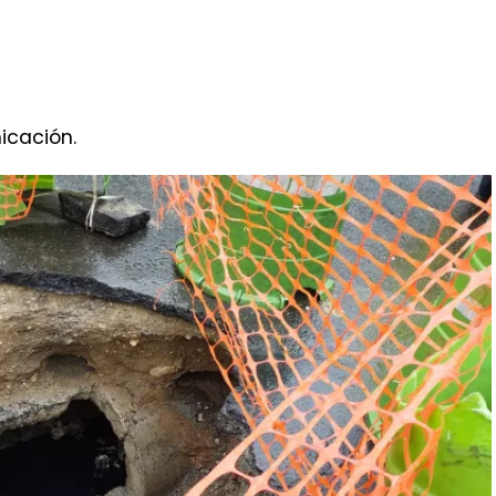
 generado un deterioro significativo en la
vención inmediata.
erminado que no existe un peligro inminente para
cipalidad de Guatemala, se están llevando a cabo
bería afectada. Se espera que estas labores
días, minimizando así las molestias para los
icación.