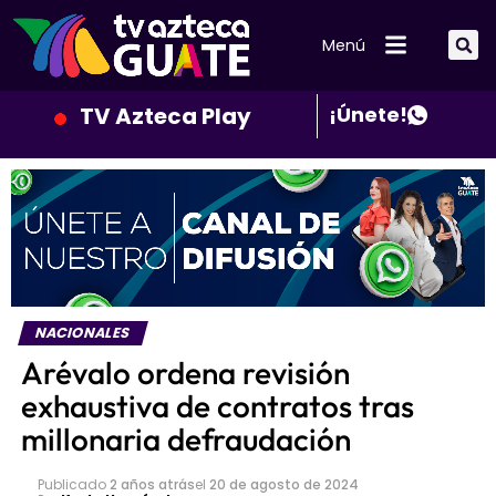
Menú
TV Azteca Play
¡Únete!
NACIONALES
Arévalo ordena revisión
exhaustiva de contratos tras
millonaria defraudación
Publicado
2 años atrás
el
20 de agosto de 2024