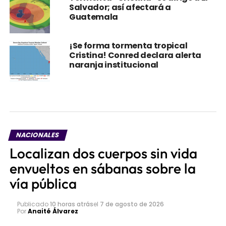
Salvador; así afectará a
Guatemala
¡Se forma tormenta tropical
Cristina! Conred declara alerta
naranja institucional
NACIONALES
Localizan dos cuerpos sin vida
envueltos en sábanas sobre la
vía pública
Publicado
10 horas atrás
el
7 de agosto de 2026
Por
Anaité Álvarez