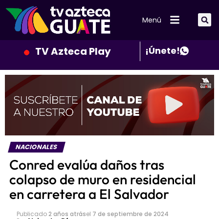
Menú
TV Azteca Play
¡Únete!
NACIONALES
Conred evalúa daños tras
colapso de muro en residencial
en carretera a El Salvador
Publicado
2 años atrás
el
7 de septiembre de 2024