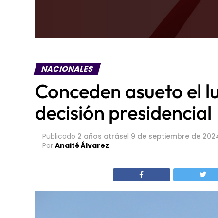
NACIONALES
Conceden asueto el l
decisión presidencial
Publicado
2 años atrás
el
9 de septiembre de 202
Por
Anaité Álvarez