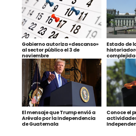
Gobierno autoriza «descanso»
Estado de l
al sector público el 3 de
historiador
noviembre
complejida
independenc
El mensaje que Trump envió a
Conoce el 
Arévalo por la Independencia
actividades
de Guatemala
Independen