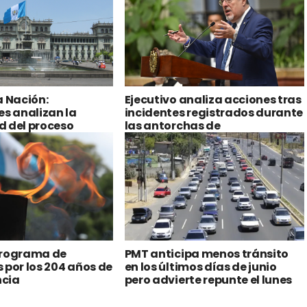
a Nación:
Ejecutivo analiza acciones tras
es analizan la
incidentes registrados durante
d del proceso
las antorchas de
ia y sus orígenes
Independencia
programa de
PMT anticipa menos tránsito
 por los 204 años de
en los últimos días de junio
cia
pero advierte repunte el lunes