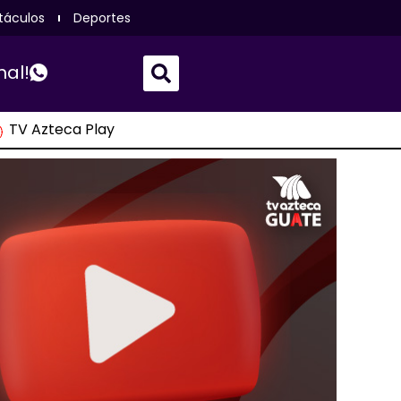
táculos
Deportes
nal!
TV Azteca Play