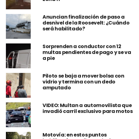
Anuncian finalización de paso a
desnivel de la Roosevelt: ¿Cuándo
será habilitado?
Sorprenden a conductor con 12
multas pendientes de pago y se va
a pie
Piloto se baja a mover bolsa con
vidrio y termina con un dedo
amputado
VIDEO: Multan a automovilista que
invadió carril exclusivo para motos
Motovía: en estos puntos