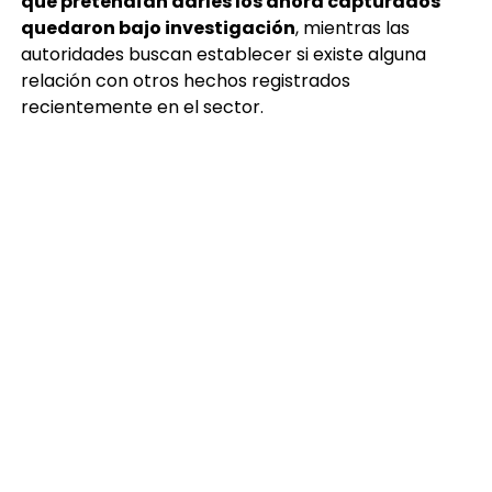
que pretendían darles los ahora capturados
quedaron bajo investigación
, mientras las
autoridades buscan establecer si existe alguna
relación con otros hechos registrados
recientemente en el sector.
El operativo se desarrolló luego de que vecinos de El
Amate, Bárcena, alertaran sobre
una intensa
balacera
que generó momentos de tensión entre
los residentes. Bomberos acudieron al sector y al
verificar el área, no localizaron víctimas.
Azteca Noticias