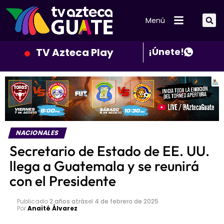
Menú
TV Azteca Play
¡Únete!
NACIONALES
Secretario de Estado de EE. UU.
llega a Guatemala y se reunirá
con el Presidente
Publicado
2 años atrás
el
4 de febrero de 2025
Por
Anaité Álvarez