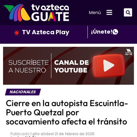
Menú
TV Azteca Play
¡Únete!
NACIONALES
Cierre en la autopista Escuintla-
Puerto Quetzal por
socavamiento afecta el tránsito
Publicado
1 año atrás
el
21 de febrero de 2025