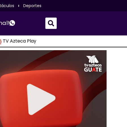
táculos
Deportes
nal!
TV Azteca Play