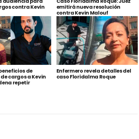
beneficios de
Enfermero revela detalles del
de cargos a Kevin
caso Floridalma Roque
dena repetir
por muerte de
 Roque
ecutivo reforma al IUSI;
 podrían quedar exentas