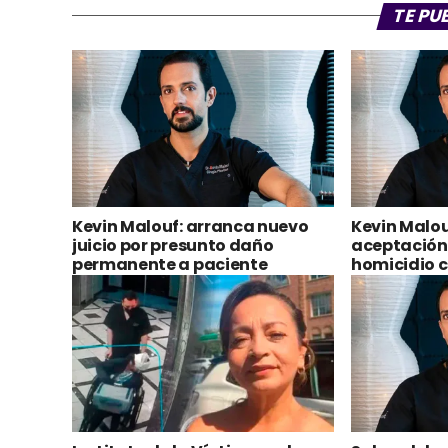
Kevin Malouf: arranca nuevo
Kevin Malou
juicio por presunto daño
aceptación
permanente a paciente
homicidio c
Floridalma
Instituto de la Víctima rechaza
Sala celebr
resolución en el caso
redefinir c
Floridalma Roque y exige
Malouf
justicia