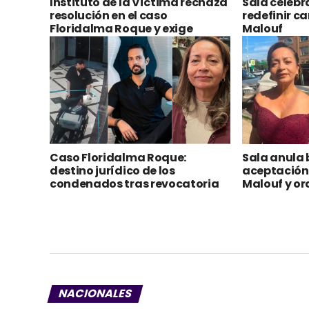
Caso Floridalma Roque:
Sala anula 
destino jurídico de los
aceptación 
condenados tras revocatoria
Malouf y or
de aceptación de cargos
audiencia 
Floridalma
NACIONALES
Congreso remite al Ej
viviendas familiares