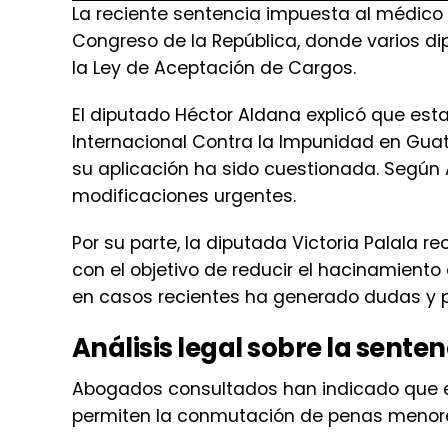
El diputado Héctor Aldana explicó que esta
Internacional Contra la Impunidad en Gua
su aplicación ha sido cuestionada. Según A
modificaciones urgentes.
Por su parte, la diputada Victoria Palala 
con el objetivo de reducir el hacinamiento
en casos recientes ha generado dudas y 
Análisis legal sobre la senten
Abogados consultados han indicado que el
permiten la conmutación de penas menore
En el caso de Kevin Malouf, acusado de h
podía ser conmutable, ya que el médico inc
pero no superó el umbral de cinco años de 