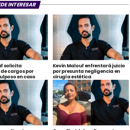
f solicita
Kevin Malouf enfrentará juicio
 de cargos por
por presunta negligencia en
ulposo en caso
cirugía estética
 Roque
a audiencia para
Caso Floridalma Roque: Juez
argos contra Kevin
emitirá nueva resolución
contra Kevin Malouf