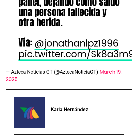
panel, dejando como saldo
una persona fallecida y
otra herida.
Vía:
@jonathanlpz1996
pic.twitter.com/Sk8a3m
March 19,
— Azteca Noticias GT (@AztecaNoticiaGT)
2025
Karla Hernández