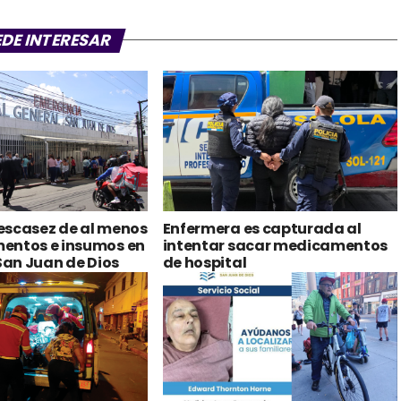
EDE INTERESAR
escasez de al menos
Enfermera es capturada al
entos e insumos en
intentar sacar medicamentos
 San Juan de Dios
de hospital