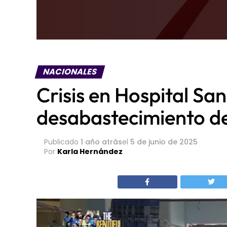
NACIONALES
Crisis en Hospital Sa
desabastecimiento d
Publicado
1 año atrás
el
5 de junio de 2025
Por
Karla Hernández