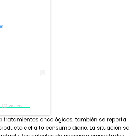
am
Una publicación compartida por Tv Azteca Guate (@tvaztecaguate)
 tratamientos oncológicos, también se reporta
producto del alto consumo diario. La situación se
actual y los cálculos de consumo proyectados