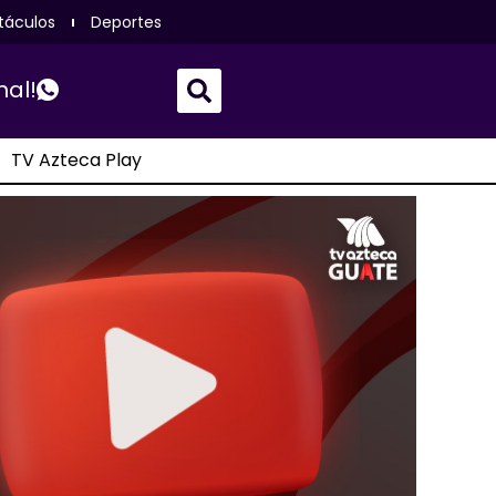
táculos
Deportes
nal!
TV Azteca Play