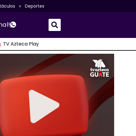
táculos
Deportes
nal!
TV Azteca Play