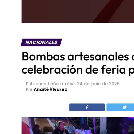
NACIONALES
Bombas artesanales 
celebración de feria 
Publicado
1 año atrás
el
24 de junio de 2025
Por
Anaité Álvarez