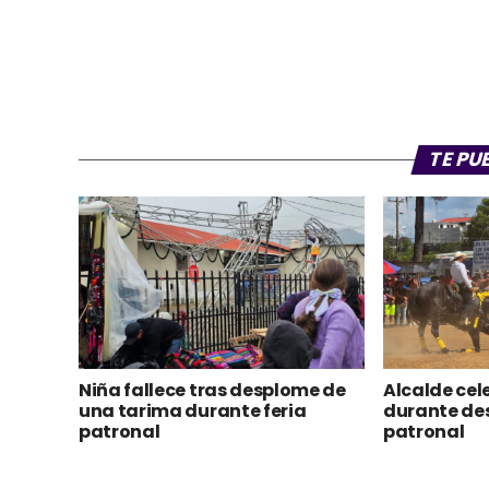
TE PU
Niña fallece tras desplome de
Alcalde ce
una tarima durante feria
durante desf
patronal
patronal