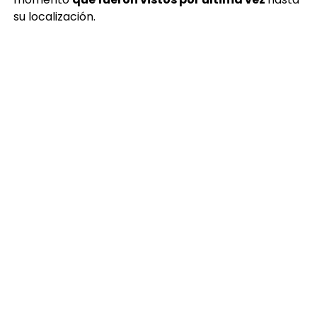
su localización.
Brandon Montenegro
TEMAS RELACIONADOS:
IDENTIFICAN FALLECIDOS
PORTADA
VILLA NUEVA
PUBLICIDAD