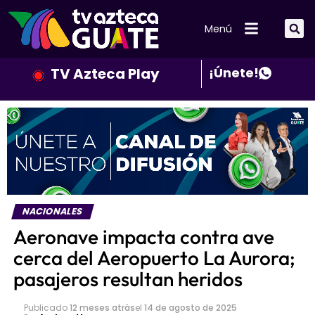
Menú
TV Azteca Play
¡Únete!
NACIONALES
Aeronave impacta contra ave
cerca del Aeropuerto La Aurora;
pasajeros resultan heridos
Publicado
12 meses atrás
el
14 de agosto de 2025