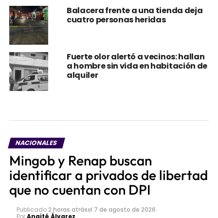
Balacera frente a una tienda deja
cuatro personas heridas
Fuerte olor alertó a vecinos: hallan
a hombre sin vida en habitación de
alquiler
NACIONALES
Mingob y Renap buscan
identificar a privados de libertad
que no cuentan con DPI
Publicado
2 horas atrás
el
7 de agosto de 2026
Por
Anaité Álvarez