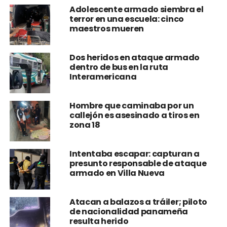
Adolescente armado siembra el
terror en una escuela: cinco
maestros mueren
Dos heridos en ataque armado
dentro de bus en la ruta
Interamericana
Hombre que caminaba por un
callejón es asesinado a tiros en
zona 18
Intentaba escapar: capturan a
presunto responsable de ataque
armado en Villa Nueva
Atacan a balazos a tráiler; piloto
de nacionalidad panameña
resulta herido