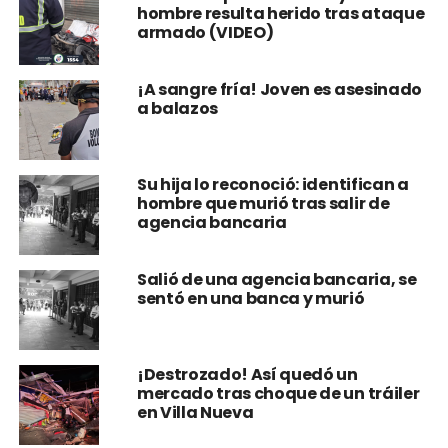
hombre resulta herido tras ataque
armado (VIDEO)
¡A sangre fría! Joven es asesinado
a balazos
Su hija lo reconoció: identifican a
hombre que murió tras salir de
agencia bancaria
Salió de una agencia bancaria, se
sentó en una banca y murió
¡Destrozado! Así quedó un
mercado tras choque de un tráiler
en Villa Nueva