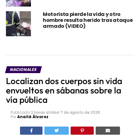
Motorista pierde la vida y otro
hombre resulta herido tras ataque
armado (VIDEO)
NACIONALES
Localizan dos cuerpos sin vida
envueltos en sábanas sobre la
vía pública
Publicado
2 horas atrás
el
7 de agosto de 2026
Por
Anaité Álvarez