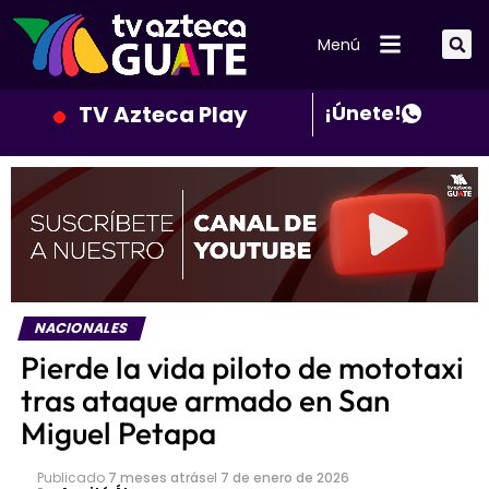
Menú
TV Azteca Play
¡Únete!
NACIONALES
Pierde la vida piloto de mototaxi
tras ataque armado en San
Miguel Petapa
Publicado
7 meses atrás
el
7 de enero de 2026