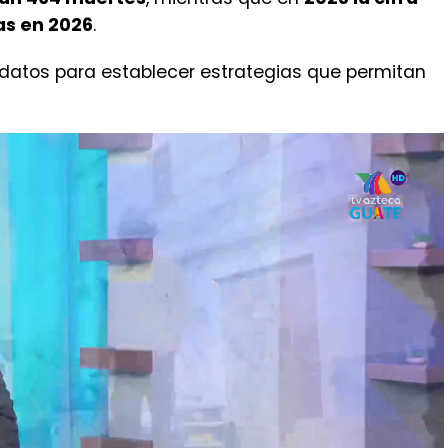
nautla con 7
.
s durante el mismo período, se observa una
ban 464 muertes
, mientras que en
2025 la cifra
as en 2026
.
 datos para establecer estrategias que permitan