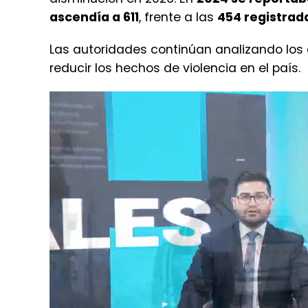
con 14
,
Santa Catarina Pinula con 8
y
Chi
Al comparar las cifras con años anteriore
disminución en 2026. En
2024 se reporta
ascendía a 611
, frente a las
454 registrad
Las autoridades continúan analizando los
reducir los hechos de violencia en el país.