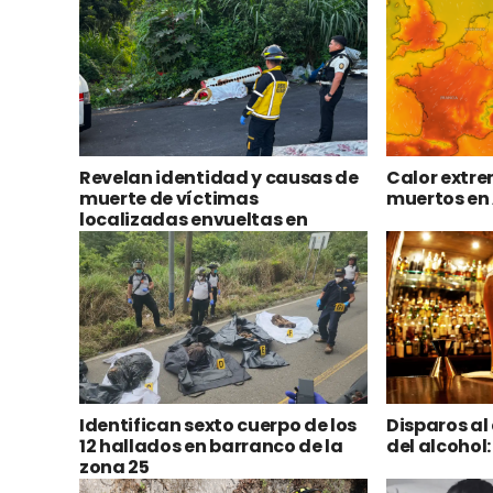
TE PU
Revelan identidad y causas de
Calor extre
muerte de víctimas
muertos en
localizadas envueltas en
sábanas durante el fin de
semana