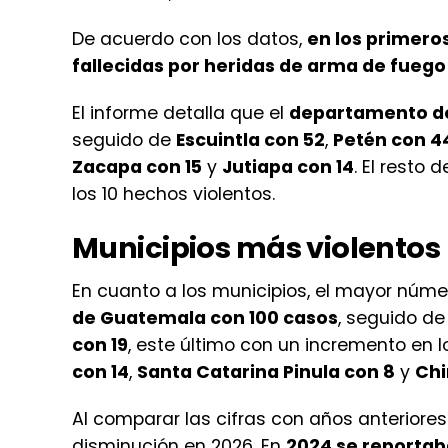
Según estadísticas del Instituto Nacional
de
Guatemala y Escuintla
continúan siend
va de 2026,
De acuerdo con los datos,
en los primeros
fallecidas por heridas de arma de fuego
El informe detalla que el
departamento d
seguido de
Escuintla con 52
,
Petén con 4
Zacapa con 15
y
Jutiapa con 14
. El resto
los 10 hechos violentos.
Municipios más violentos
En cuanto a los municipios, el mayor númer
de Guatemala con 100 casos
, seguido d
con 19
, este último con un incremento en 