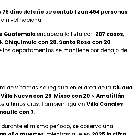
 de Ciencias Forenses (INACIF), los departamentos
o los escenarios más violentos del país en lo que
 75 días del año se contabilizan 454 personas
a nivel nacional.
e Guatemala
encabeza la lista con
207 casos
,
4
,
Chiquimula con 28
,
Santa Rosa con 20
,
 de los departamentos se mantiene por debajo de
o de víctimas se registra en el área de la
Ciudad
e
Villa Nueva con 29
,
Mixco con 20
y
Amatitlán
los últimos días. También figuran
Villa Canales