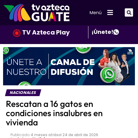
Menú
TV Azteca Play
¡Únete!
NACIONALES
Rescatan a 16 gatos en
condiciones insalubres en
vivienda
Publicado
4 meses atrás
el
24 de abril de 2026