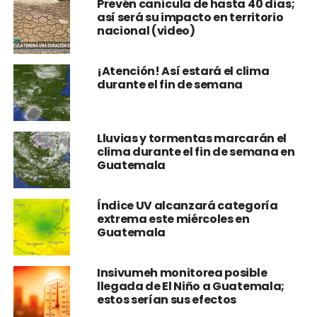
Prevén canícula de hasta 40 días;
así será su impacto en territorio
nacional (video)
¡Atención! Así estará el clima
durante el fin de semana
Lluvias y tormentas marcarán el
clima durante el fin de semana en
Guatemala
Índice UV alcanzará categoría
extrema este miércoles en
Guatemala
Insivumeh monitorea posible
llegada de El Niño a Guatemala;
estos serían sus efectos