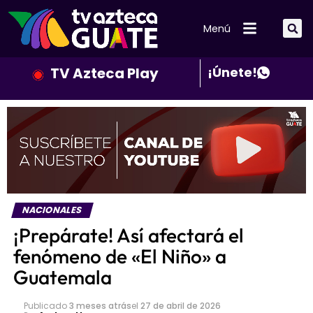
Menú
TV Azteca Play
¡Únete!
NACIONALES
¡Prepárate! Así afectará el
fenómeno de «El Niño» a
Guatemala
Publicado
3 meses atrás
el
27 de abril de 2026