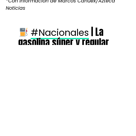
*Con información de Marcos Cahuex/Azteca
Noticias
| La
#Nacionales
gasolina súper y regular
registran una disminución
de Q1.30 por galón. El
ajuste ya se refleja en
estaciones de servicio del
país y representa una
reducción en el precio de
ambos
combustibles.
#HechosAM
#AztecaNoticias