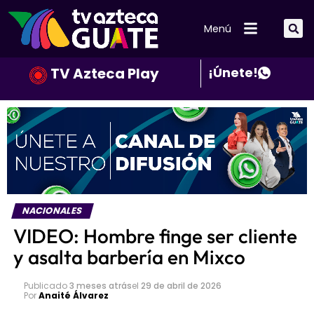
Menú
TV Azteca Play
¡Únete!
NACIONALES
VIDEO: Hombre finge ser cliente
y asalta barbería en Mixco
Publicado
3 meses atrás
el
29 de abril de 2026
Por
Anaité Álvarez