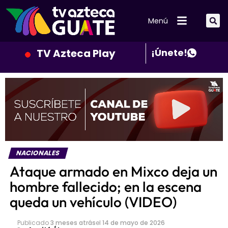
Menú
TV Azteca Play
¡Únete!
NACIONALES
Ataque armado en Mixco deja un
hombre fallecido; en la escena
queda un vehículo (VIDEO)
Publicado
3 meses atrás
el
14 de mayo de 2026