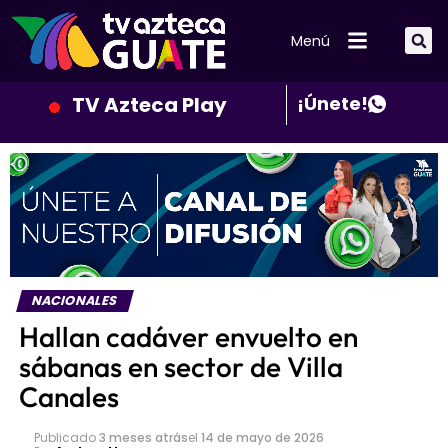
Menú
TV Azteca Play
¡Únete!
NACIONALES
Hallan cadáver envuelto en
sábanas en sector de Villa
Canales
Publicado
3 meses atrás
el
14 de mayo de 2026