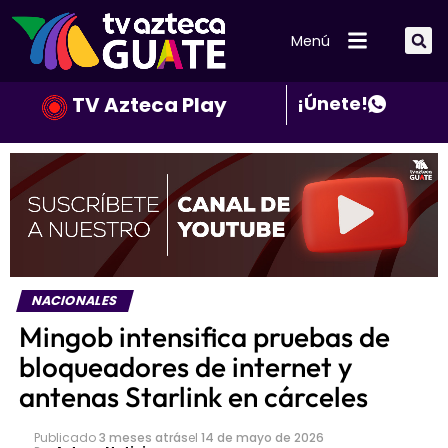
Menú
TV Azteca Play
¡Únete!
NACIONALES
Mingob intensifica pruebas de
bloqueadores de internet y
antenas Starlink en cárceles
Publicado
3 meses atrás
el
14 de mayo de 2026