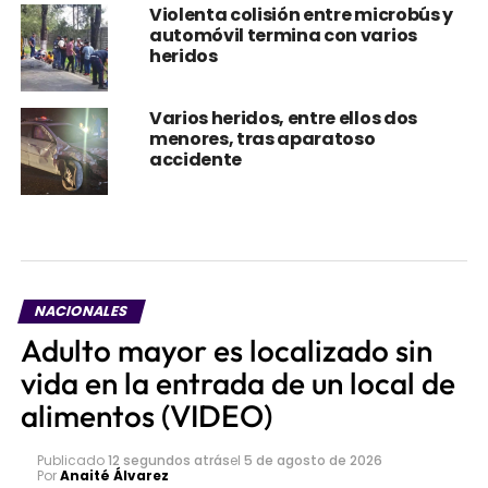
heridos
Varios heridos, entre ellos dos
menores, tras aparatoso
accidente
NACIONALES
Adulto mayor es localizado sin
vida en la entrada de un local de
alimentos (VIDEO)
Publicado
12 segundos atrás
el
5 de agosto de 2026
Por
Anaité Álvarez