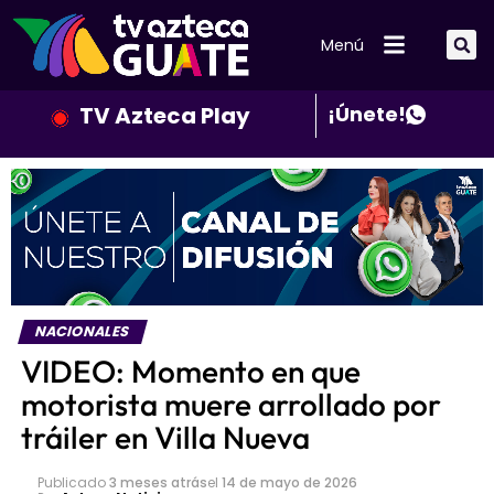
Menú
TV Azteca Play
¡Únete!
NACIONALES
VIDEO: Momento en que
motorista muere arrollado por
tráiler en Villa Nueva
Publicado
3 meses atrás
el
14 de mayo de 2026
Por
Azteca Noticias