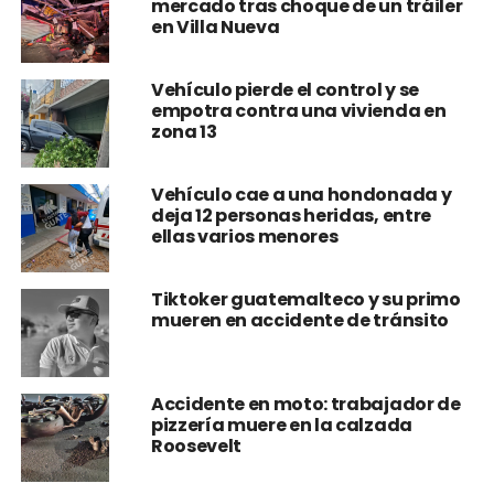
Vehículo pierde el control y se
empotra contra una vivienda en
zona 13
Vehículo cae a una hondonada y
deja 12 personas heridas, entre
ellas varios menores
Tiktoker guatemalteco y su primo
mueren en accidente de tránsito
Accidente en moto: trabajador de
pizzería muere en la calzada
Roosevelt
Violenta colisión entre microbús y
automóvil termina con varios