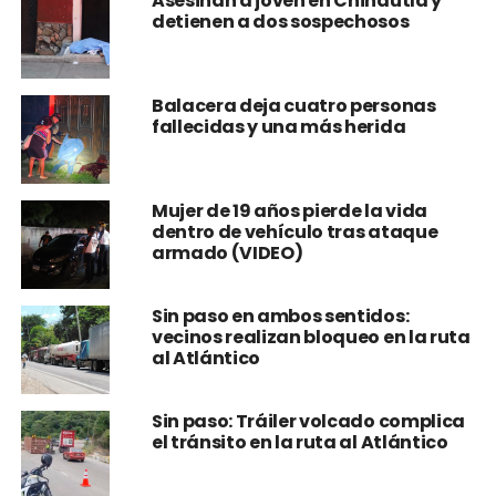
Asesinan a joven en Chinautla y
detienen a dos sospechosos
Balacera deja cuatro personas
fallecidas y una más herida
Mujer de 19 años pierde la vida
dentro de vehículo tras ataque
armado (VIDEO)
Sin paso en ambos sentidos:
vecinos realizan bloqueo en la ruta
al Atlántico
Sin paso: Tráiler volcado complica
el tránsito en la ruta al Atlántico