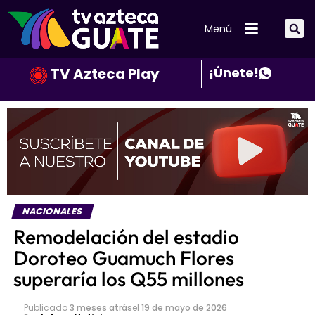
Menú
TV Azteca Play
¡Únete!
NACIONALES
Remodelación del estadio
Doroteo Guamuch Flores
superaría los Q55 millones
Publicado
3 meses atrás
el
19 de mayo de 2026