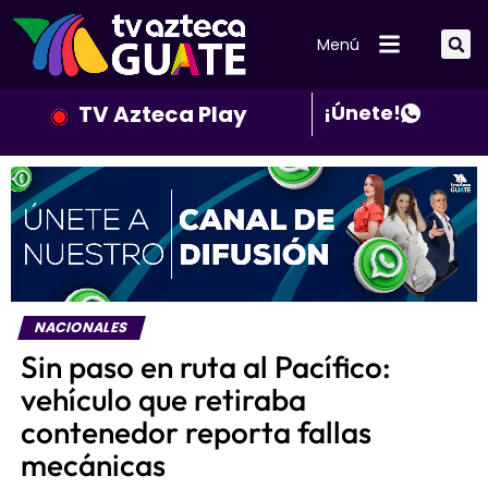
Menú
TV Azteca Play
¡Únete!
NACIONALES
Sin paso en ruta al Pacífico:
vehículo que retiraba
contenedor reporta fallas
mecánicas
Publicado
2 meses atrás
el
25 de mayo de 2026
Por
Andrea Llamas