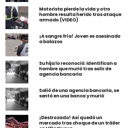
hombre resulta herido tras ataque
armado (VIDEO)
¡A sangre fría! Joven es asesinado
a balazos
Su hija lo reconoció: identifican a
hombre que murió tras salir de
agencia bancaria
Salió de una agencia bancaria, se
sentó en una banca y murió
¡Destrozado! Así quedó un
mercado tras choque de un tráiler
en Villa Nueva