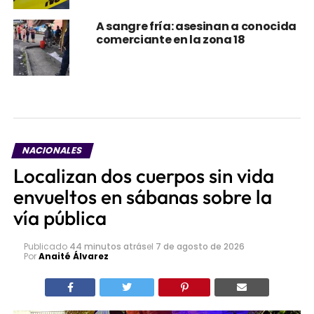
A sangre fría: asesinan a conocida
comerciante en la zona 18
NACIONALES
Localizan dos cuerpos sin vida
envueltos en sábanas sobre la
vía pública
Publicado
44 minutos atrás
el
7 de agosto de 2026
Por
Anaité Álvarez