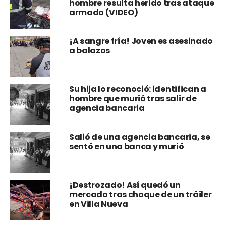
hombre resulta herido tras ataque
armado (VIDEO)
¡A sangre fría! Joven es asesinado
a balazos
Su hija lo reconoció: identifican a
hombre que murió tras salir de
agencia bancaria
Salió de una agencia bancaria, se
sentó en una banca y murió
¡Destrozado! Así quedó un
mercado tras choque de un tráiler
en Villa Nueva