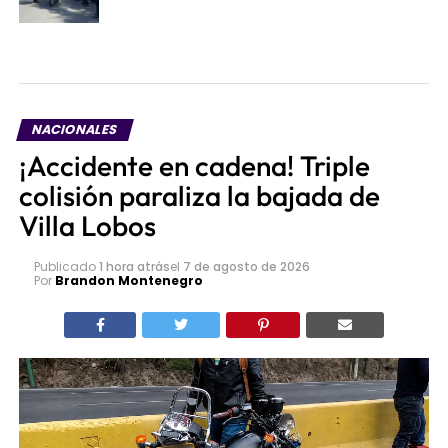
NACIONALES
¡Accidente en cadena! Triple
colisión paraliza la bajada de
Villa Lobos
Publicado
1 hora atrás
el
7 de agosto de 2026
Por
Brandon Montenegro