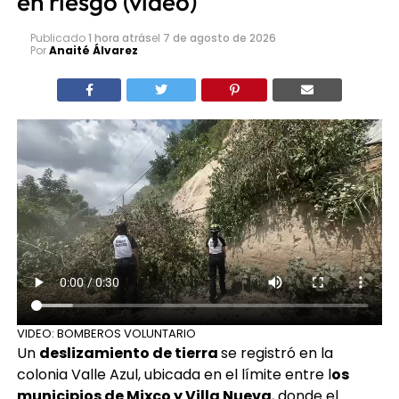
en riesgo (video)
Publicado
1 hora atrás
el
7 de agosto de 2026
Por
Anaité Álvarez
VIDEO: BOMBEROS VOLUNTARIO
Un
deslizamiento de tierra
se registró en la
colonia Valle Azul, ubicada en el límite entre l
os
municipios de Mixco y Villa Nueva
, donde el