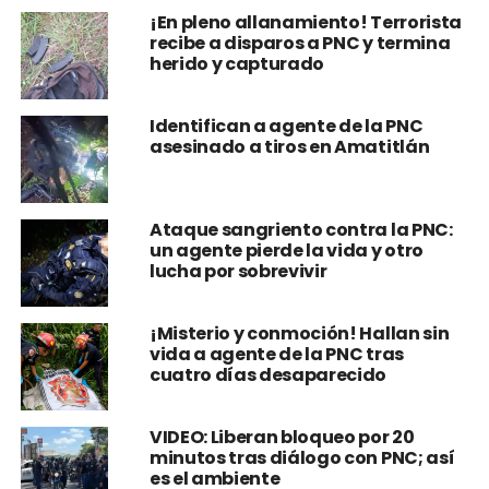
¡En pleno allanamiento! Terrorista
recibe a disparos a PNC y termina
herido y capturado
Identifican a agente de la PNC
asesinado a tiros en Amatitlán
Ataque sangriento contra la PNC:
un agente pierde la vida y otro
lucha por sobrevivir
¡Misterio y conmoción! Hallan sin
vida a agente de la PNC tras
cuatro días desaparecido
VIDEO: Liberan bloqueo por 20
minutos tras diálogo con PNC; así
es el ambiente