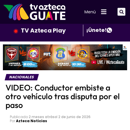
Menú
TV Azteca Play
¡Únete!
NACIONALES
VIDEO: Conductor embiste a
otro vehículo tras disputa por el
paso
Publicado
2 meses atrás
el
2 de junio de 2026
Por
Azteca Noticias