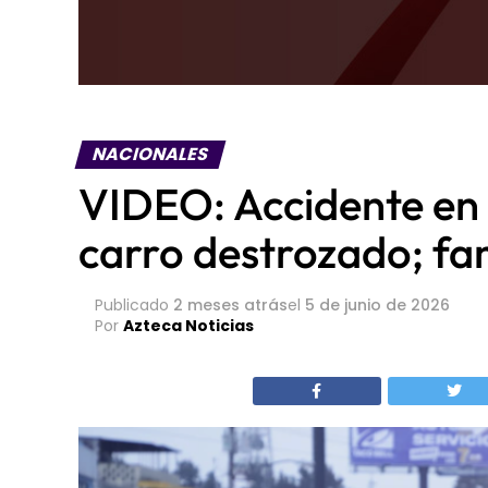
NACIONALES
VIDEO: Accidente en 
carro destrozado; fa
Publicado
2 meses atrás
el
5 de junio de 2026
Por
Azteca Noticias