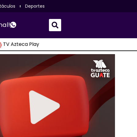
táculos
Deportes
nal!
TV Azteca Play