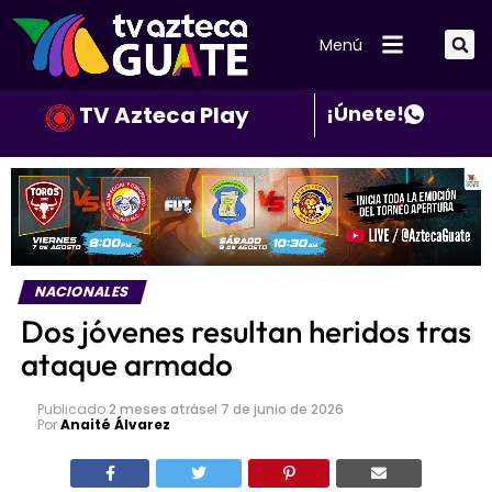
Menú
TV Azteca Play
¡Únete!
NACIONALES
Dos jóvenes resultan heridos tras
ataque armado
Publicado
2 meses atrás
el
7 de junio de 2026
Por
Anaité Álvarez