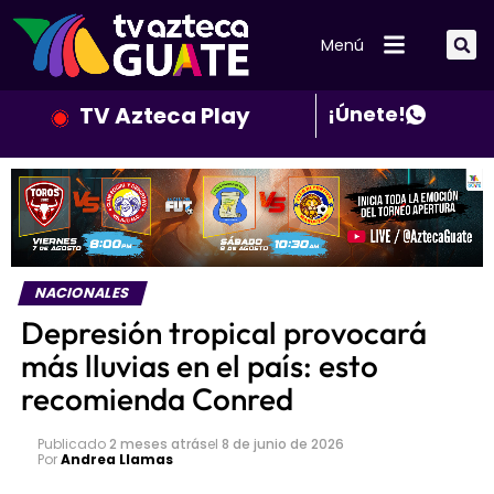
Menú
TV Azteca Play
¡Únete!
NACIONALES
Depresión tropical provocará
más lluvias en el país: esto
recomienda Conred
Publicado
2 meses atrás
el
8 de junio de 2026