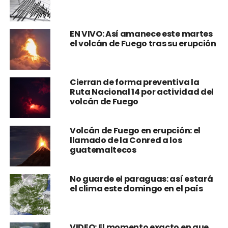
¡Sigue temblando! Insivumeh
reporta cuatro sismos este martes
EN VIVO: Así amanece este martes
el volcán de Fuego tras su erupción
Cierran de forma preventiva la
Ruta Nacional 14 por actividad del
volcán de Fuego
Volcán de Fuego en erupción: el
llamado de la Conred a los
guatemaltecos
No guarde el paraguas: así estará
el clima este domingo en el país