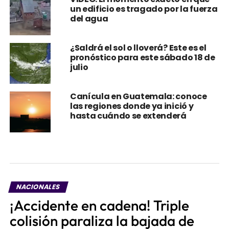
VIDEO: El momento exacto en que
un edificio es tragado por la fuerza
del agua
¿Saldrá el sol o lloverá? Este es el
pronóstico para este sábado 18 de
julio
Canícula en Guatemala: conoce
las regiones donde ya inició y
hasta cuándo se extenderá
NACIONALES
¡Accidente en cadena! Triple