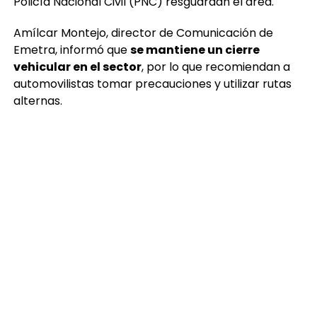
Policía Nacional Civil (PNC) resguardan el área.
Amílcar Montejo, director de Comunicación de
Emetra, informó que
se mantiene un cierre
vehicular en el sector
, por lo que recomiendan a
automovilistas tomar precauciones y utilizar rutas
alternas.
De manera preliminar, se menciona que el hombre
habría muerto por
intoxicación alcohólica
. Sin
embargo, autoridades deberán establecer las
causas oficiales.