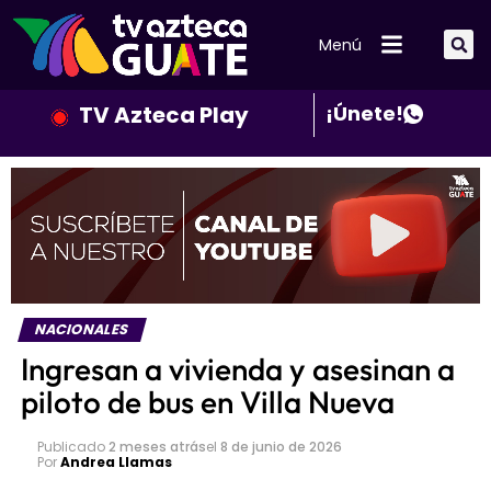
Menú
TV Azteca Play
¡Únete!
NACIONALES
Ingresan a vivienda y asesinan a
piloto de bus en Villa Nueva
Publicado
2 meses atrás
el
8 de junio de 2026
Por
Andrea Llamas