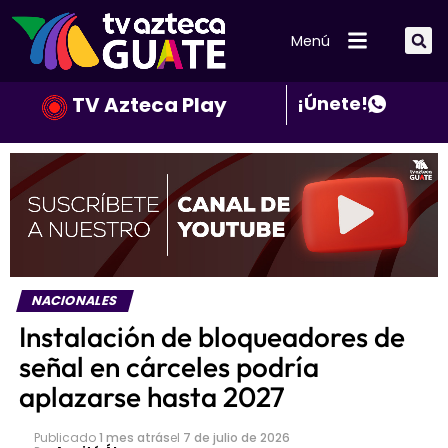
Menú
TV Azteca Play
¡Únete!
NACIONALES
Instalación de bloqueadores de
señal en cárceles podría
aplazarse hasta 2027
Publicado
1 mes atrás
el
7 de julio de 2026