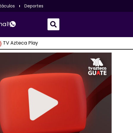
táculos
Deportes
nal!
TV Azteca Play