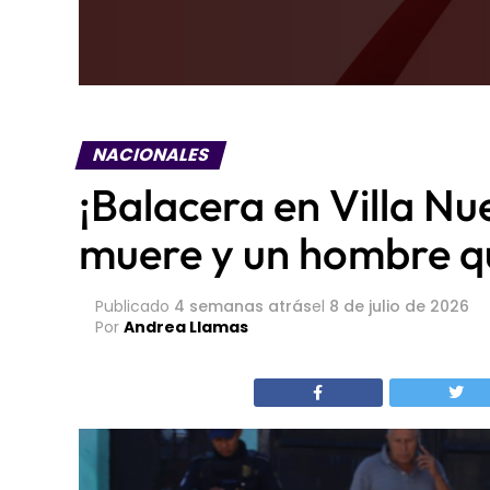
NACIONALES
¡Balacera en Villa Nu
muere y un hombre q
Publicado
4 semanas atrás
el
8 de julio de 2026
Por
Andrea Llamas