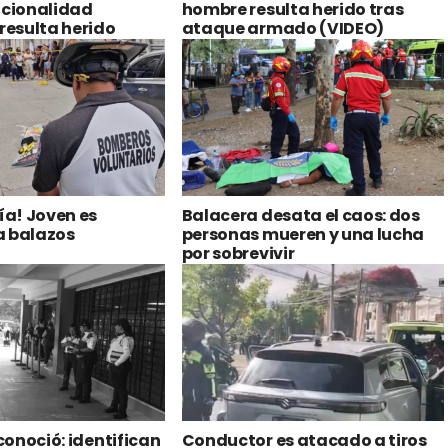
acionalidad
hombre resulta herido tras
esulta herido
ataque armado (VIDEO)
ría! Joven es
Balacera desata el caos: dos
a balazos
personas mueren y una lucha
por sobrevivir
econoció: identifican
Conductor es atacado a tiros