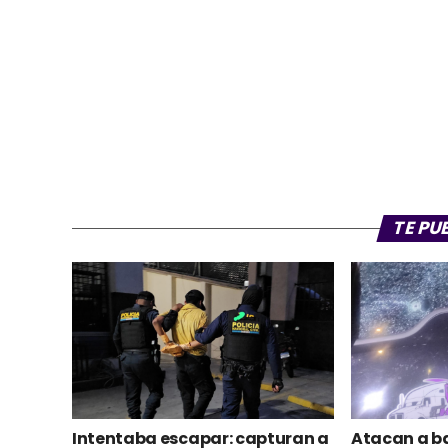
TE PU
Intentaba escapar: capturan a
Atacan a ba