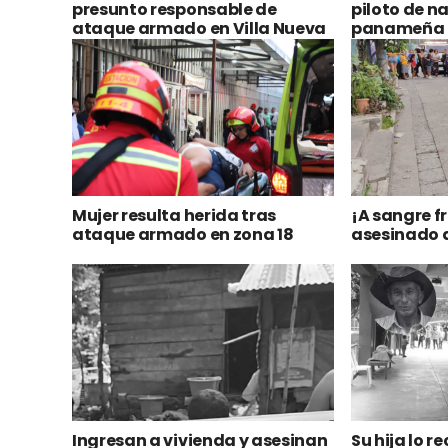
presunto responsable de
piloto de n
ataque armado en Villa Nueva
panameña r
Mujer resulta herida tras
¡A sangre f
ataque armado en zona 18
asesinado 
Ingresan a vivienda y asesinan
Su hija lo r