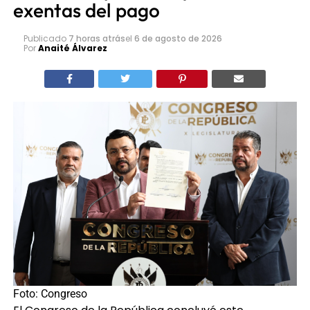
exentas del pago
Publicado
7 horas atrás
el
6 de agosto de 2026
Por
Anaité Álvarez
Foto: Congreso