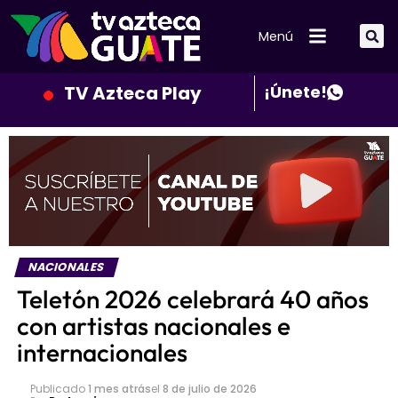
Menú
TV Azteca Play
¡Únete!
NACIONALES
Teletón 2026 celebrará 40 años
con artistas nacionales e
internacionales
Publicado
1 mes atrás
el
8 de julio de 2026