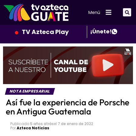
Menú
TV Azteca Play
¡Únete!
NOTA EMPRESARIAL
Así fue la experiencia de Porsche
en Antigua Guatemala
Publicado
5 años atrás
el
7 de enero de 2022
Por
Azteca Noticias