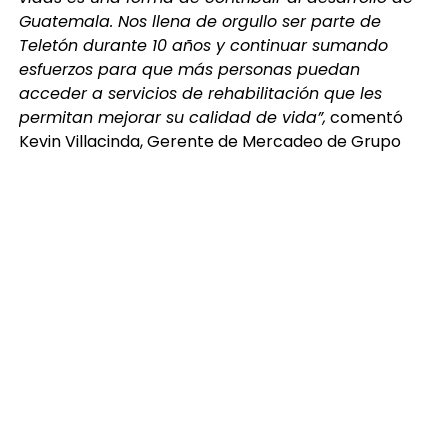
Guatemala. Nos llena de orgullo ser parte de
Teletón durante 10 años y continuar sumando
esfuerzos para que más personas puedan
acceder a servicios de rehabilitación que les
permitan mejorar su calidad de vida”,
comentó
Kevin Villacinda, Gerente de Mercadeo de Grupo
Zeta Gas.
El donativo entregado por Zeta Gas contribuirá al
trabajo que realiza Fundabiem a través de su red de
19 centros de rehabilitación en Guatemala, donde
miles de personas reciben atención especializada.
Gracias al apoyo de Teletón y a la solidaridad de
empresas y guatemaltecos, durante estos 40 años
se ha logrado beneficiar a más de 900,000
personas, fortaleciendo programas de atención,
terapias y servicios que generan un impacto
positivo en sus vidas y las de sus familias.