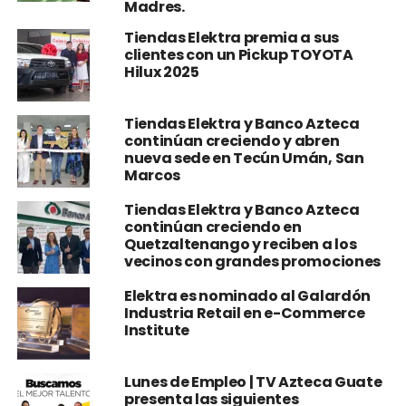
Tiendas Elektra premia a sus
clientes con un Pickup TOYOTA
Hilux 2025
Tiendas Elektra y Banco Azteca
continúan creciendo y abren
nueva sede en Tecún Umán, San
Marcos
Tiendas Elektra y Banco Azteca
continúan creciendo en
Quetzaltenango y reciben a los
vecinos con grandes promociones
Elektra es nominado al Galardón
Industria Retail en e-Commerce
Institute
Lunes de Empleo | TV Azteca Guate
presenta las siguientes
oportunidades