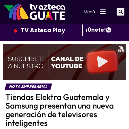
Menú
TV Azteca Play
¡Únete!
NOTA EMPRESARIAL
Tiendas Elektra Guatemala y
Samsung presentan una nueva
generación de televisores
inteligentes
Publicado
12 meses atrás
el
8 de agosto de 2025
Por
Redaccion