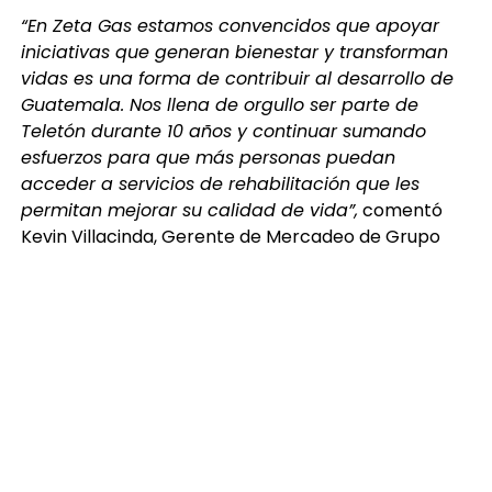
iniciativas que generan bienestar y transforman
vidas es una forma de contribuir al desarrollo de
Guatemala. Nos llena de orgullo ser parte de
Teletón durante 10 años y continuar sumando
esfuerzos para que más personas puedan
acceder a servicios de rehabilitación que les
permitan mejorar su calidad de vida”,
comentó
Kevin Villacinda, Gerente de Mercadeo de Grupo
Zeta Gas.
El donativo entregado por Zeta Gas contribuirá al
trabajo que realiza Fundabiem a través de su red de
19 centros de rehabilitación en Guatemala, donde
miles de personas reciben atención especializada.
Gracias al apoyo de Teletón y a la solidaridad de
empresas y guatemaltecos, durante estos 40 años
se ha logrado beneficiar a más de 900,000
personas, fortaleciendo programas de atención,
terapias y servicios que generan un impacto