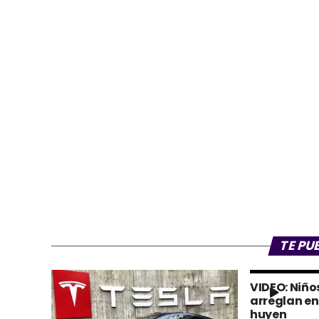
TE PU
VIDEO: Niño
arreglan en
huyen