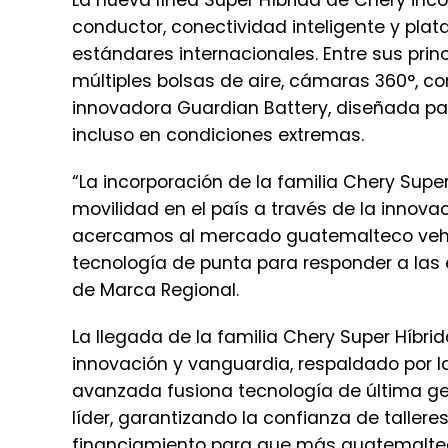
La nueva línea Super Híbrida de Chery inc
conductor, conectividad inteligente y pla
estándares internacionales. Entre sus prin
múltiples bolsas de aire, cámaras 360°, co
innovadora Guardian Battery, diseñada pa
incluso en condiciones extremas.
“La incorporación de la familia Chery Super 
movilidad en el país a través de la innova
acercamos al mercado guatemalteco vehíc
tecnología de punta para responder a las exi
de Marca Regional.
La llegada de la familia Chery Super Híbr
innovación y vanguardia, respaldado por l
avanzada fusiona tecnología de última gen
líder, garantizando la confianza de taller
financiamiento para que más guatemalte