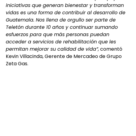
iniciativas que generan bienestar y transforman
vidas es una forma de contribuir al desarrollo de
Guatemala. Nos llena de orgullo ser parte de
Teletón durante 10 años y continuar sumando
esfuerzos para que más personas puedan
acceder a servicios de rehabilitación que les
permitan mejorar su calidad de vida”,
comentó
Kevin Villacinda, Gerente de Mercadeo de Grupo
Zeta Gas.
El donativo entregado por Zeta Gas contribuirá al
trabajo que realiza Fundabiem a través de su red de
19 centros de rehabilitación en Guatemala, donde
miles de personas reciben atención especializada.
Gracias al apoyo de Teletón y a la solidaridad de
empresas y guatemaltecos, durante estos 40 años
se ha logrado beneficiar a más de 900,000
personas, fortaleciendo programas de atención,
terapias y servicios que generan un impacto