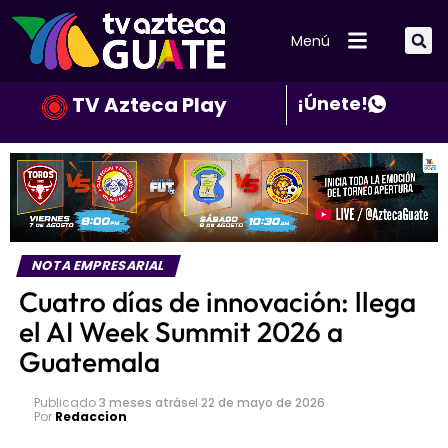
Menú
TV Azteca Play
¡Únete!
NOTA EMPRESARIAL
Cuatro días de innovación: llega
el AI Week Summit 2026 a
Guatemala
Publicado
3 meses atrás
el
22 de mayo de 2026
Por
Redaccion