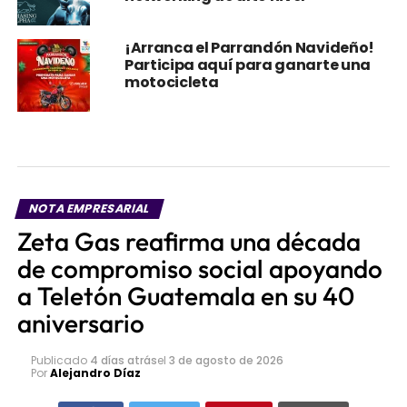
¡Arranca el Parrandón Navideño!
Participa aquí para ganarte una
motocicleta
NOTA EMPRESARIAL
Zeta Gas reafirma una década
de compromiso social apoyando
a Teletón Guatemala en su 40
aniversario
Publicado
4 días atrás
el
3 de agosto de 2026
Por
Alejandro Díaz