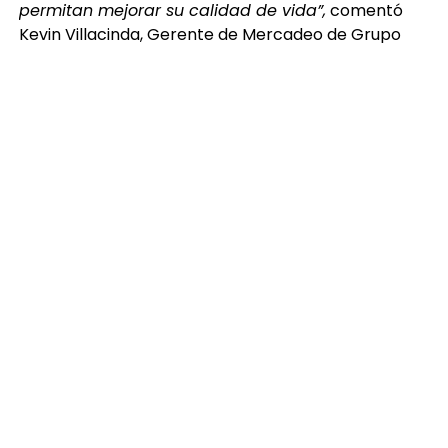
permitan mejorar su calidad de vida”,
comentó
Kevin Villacinda, Gerente de Mercadeo de Grupo
Zeta Gas.
El donativo entregado por Zeta Gas contribuirá al
trabajo que realiza Fundabiem a través de su red de
19 centros de rehabilitación en Guatemala, donde
miles de personas reciben atención especializada.
Gracias al apoyo de Teletón y a la solidaridad de
empresas y guatemaltecos, durante estos 40 años
se ha logrado beneficiar a más de 900,000
personas, fortaleciendo programas de atención,
terapias y servicios que generan un impacto
positivo en sus vidas y las de sus familias.