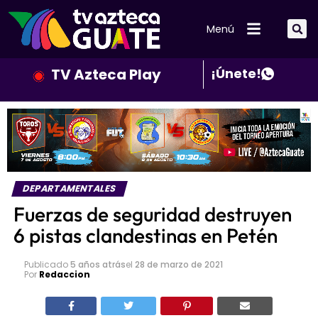
Menú
TV Azteca Play
¡Únete!
DEPARTAMENTALES
Fuerzas de seguridad destruyen
6 pistas clandestinas en Petén
Publicado
5 años atrás
el
28 de marzo de 2021
Por
Redaccion