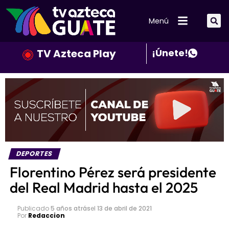
Menú
TV Azteca Play
¡Únete!
DEPORTES
Florentino Pérez será presidente
del Real Madrid hasta el 2025
Publicado
5 años atrás
el
13 de abril de 2021
Por
Redaccion