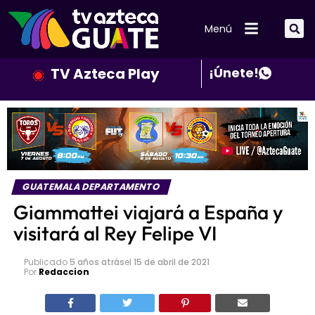
Menú
TV Azteca Play
¡Únete!
GUATEMALA DEPARTAMENTO
Giammattei viajará a España y
visitará al Rey Felipe VI
Publicado
5 años atrás
el
15 de abril de 2021
Por
Redaccion