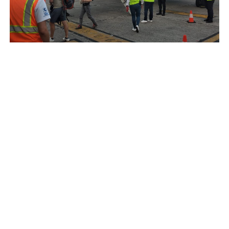
Se desconoce el número exacto de pasajeros y no
se reportaron heridos, únicamente algunas
personas con crisis nerviosas.
Noticia en desarrollo
Azteca Noticias