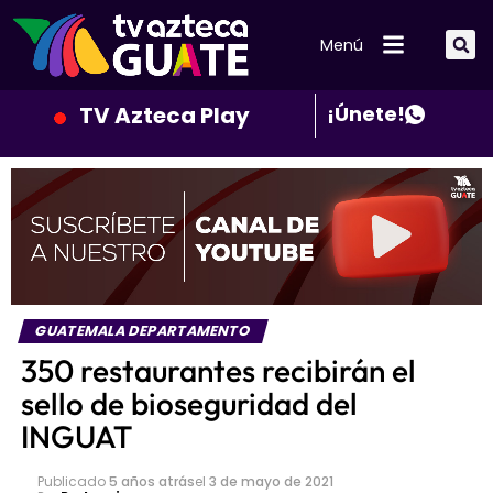
Menú
TV Azteca Play
¡Únete!
GUATEMALA DEPARTAMENTO
350 restaurantes recibirán el
sello de bioseguridad del
INGUAT
Publicado
5 años atrás
el
3 de mayo de 2021