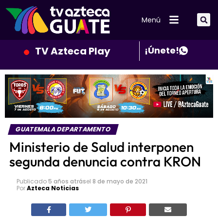
Menú
TV Azteca Play
¡Únete!
GUATEMALA DEPARTAMENTO
Ministerio de Salud interponen
segunda denuncia contra KRON
Publicado
5 años atrás
el
8 de mayo de 2021
Por
Azteca Noticias