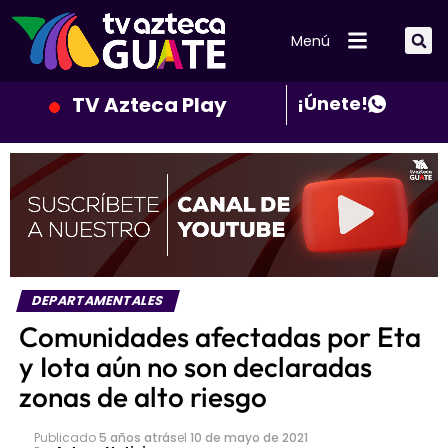
Menú
TV Azteca Play
¡Únete!
DEPARTAMENTALES
Comunidades afectadas por Eta
y Iota aún no son declaradas
zonas de alto riesgo
Publicado
5 años atrás
el
10 de mayo de 2021