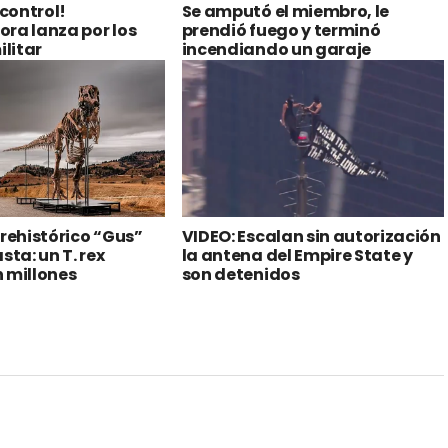
 control!
Se amputó el miembro, le
ra lanza por los
prendió fuego y terminó
ilitar
incendiando un garaje
prehistórico “Gus”
VIDEO: Escalan sin autorización
sta: un T. rex
la antena del Empire State y
 millones
son detenidos