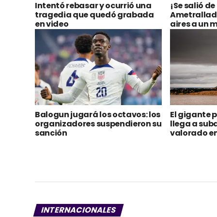
Intentó rebasar y ocurrió una
¡Se salió de
tragedia que quedó grabada
Ametrallado
en video
aires a un m
Balogun jugará los octavos: los
El gigante 
organizadores suspendieron su
llega a suba
sanción
valorado en
INTERNACIONALES