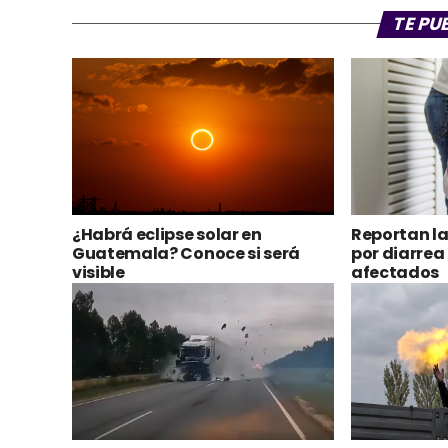
TE PU
¿Habrá eclipse solar en
Reportan l
Guatemala? Conoce si será
por diarrea
visible
afectados