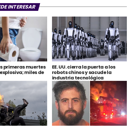
EDE INTERESAR
as primeras muertes
EE. UU. cierra la puerta a los
 explosiva; miles de
robots chinos y sacude la
industria tecnológica