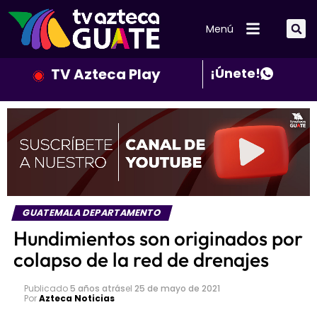
Menú
TV Azteca Play
¡Únete!
GUATEMALA DEPARTAMENTO
Hundimientos son originados por
colapso de la red de drenajes
Publicado
5 años atrás
el
25 de mayo de 2021
Por
Azteca Noticias