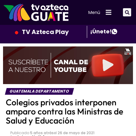
Menú
TV Azteca Play
¡Únete!
GUATEMALA DEPARTAMENTO
Colegios privados interponen
amparo contra las Ministras de
Salud y Educación
Publicado
5 años atrás
el
26 de mayo de 2021