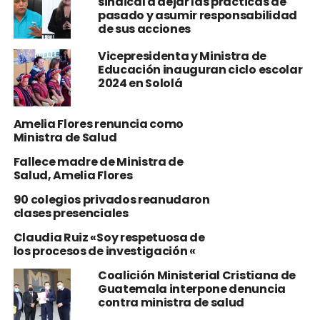
sindical a dejar las prácticas de
pasado y asumir responsabilidad
de sus acciones
Vicepresidenta y Ministra de
Educación inauguran ciclo escolar
2024 en Sololá
Amelia Flores renuncia como
Ministra de Salud
Fallece madre de Ministra de
Salud, Amelia Flores
90 colegios privados reanudaron
clases presenciales
Claudia Ruiz «Soy respetuosa de
los procesos de investigación «
Coalición Ministerial Cristiana de
Guatemala interpone denuncia
contra ministra de salud